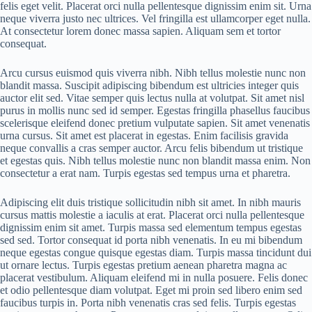
felis eget velit. Placerat orci nulla pellentesque dignissim enim sit. Urna
neque viverra justo nec ultrices. Vel fringilla est ullamcorper eget nulla.
At consectetur lorem donec massa sapien. Aliquam sem et tortor
consequat.
Arcu cursus euismod quis viverra nibh. Nibh tellus molestie nunc non
blandit massa. Suscipit adipiscing bibendum est ultricies integer quis
auctor elit sed. Vitae semper quis lectus nulla at volutpat. Sit amet nisl
purus in mollis nunc sed id semper. Egestas fringilla phasellus faucibus
scelerisque eleifend donec pretium vulputate sapien. Sit amet venenatis
urna cursus. Sit amet est placerat in egestas. Enim facilisis gravida
neque convallis a cras semper auctor. Arcu felis bibendum ut tristique
et egestas quis. Nibh tellus molestie nunc non blandit massa enim. Non
consectetur a erat nam. Turpis egestas sed tempus urna et pharetra.
Adipiscing elit duis tristique sollicitudin nibh sit amet. In nibh mauris
cursus mattis molestie a iaculis at erat. Placerat orci nulla pellentesque
dignissim enim sit amet. Turpis massa sed elementum tempus egestas
sed sed. Tortor consequat id porta nibh venenatis. In eu mi bibendum
neque egestas congue quisque egestas diam. Turpis massa tincidunt dui
ut ornare lectus. Turpis egestas pretium aenean pharetra magna ac
placerat vestibulum. Aliquam eleifend mi in nulla posuere. Felis donec
et odio pellentesque diam volutpat. Eget mi proin sed libero enim sed
faucibus turpis in. Porta nibh venenatis cras sed felis. Turpis egestas