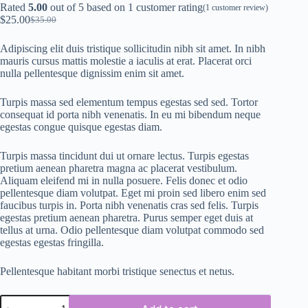
Rated
5.00
out of 5 based on
1
customer rating
(
1
customer review)
$
25.00
$
35.00
Adipiscing elit duis tristique sollicitudin nibh sit amet. In nibh
mauris cursus mattis molestie a iaculis at erat. Placerat orci
nulla pellentesque dignissim enim sit amet.
Turpis massa sed elementum tempus egestas sed sed. Tortor
consequat id porta nibh venenatis. In eu mi bibendum neque
egestas congue quisque egestas diam.
Turpis massa tincidunt dui ut ornare lectus. Turpis egestas
pretium aenean pharetra magna ac placerat vestibulum.
Aliquam eleifend mi in nulla posuere. Felis donec et odio
pellentesque diam volutpat. Eget mi proin sed libero enim sed
faucibus turpis in. Porta nibh venenatis cras sed felis. Turpis
egestas pretium aenean pharetra. Purus semper eget duis at
tellus at urna. Odio pellentesque diam volutpat commodo sed
egestas egestas fringilla.
Pellentesque habitant morbi tristique senectus et netus.